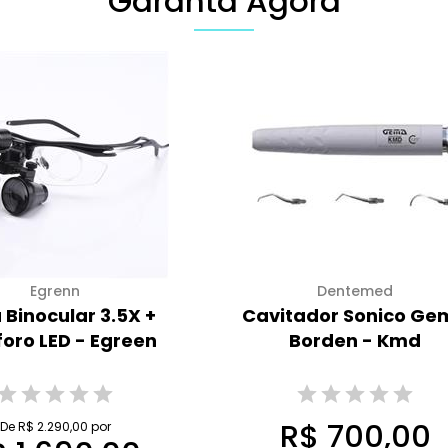
Garanta Agora
Egrenn
Dentemed
 Binocular 3.5X +
Cavitador Sonico Ge
foro LED - Egreen
Borden - Kmd
R$ 700,00
De R$ 2.290,00 por