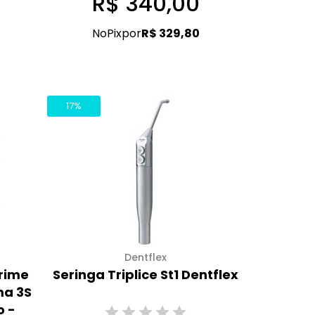
R$ 340,00
No
Pix
por
R$ 329,80
17%
Dentflex
Prime
Seringa Triplice St1 Dentflex
ma 3S
o -