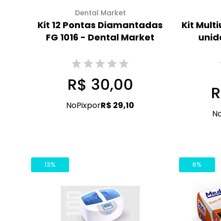
Dental Market
Kit 12 Pontas Diamantadas
Kit Mult
FG 1016 - Dental Market
unid
R$ 30,00
R
No
Pix
por
R$ 29,10
N
13%
6%