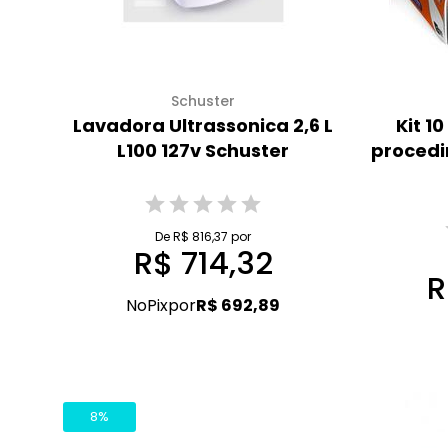
Schuster
Lavadora Ultrassonica 2,6 L
Kit 1
L100 127v Schuster
procedi
De R$ 816,37 por
R$ 714,32
R
No
Pix
por
R$ 692,89
8%