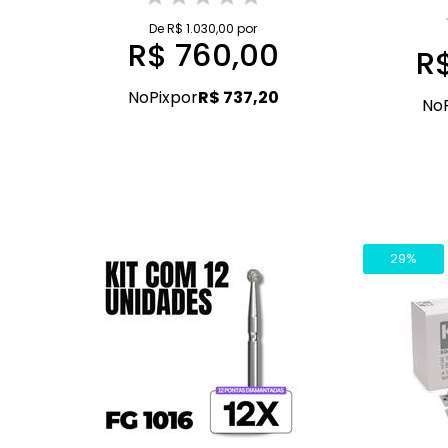
De R$ 1.030,00 por
R$ 760,00
R$
No
Pix
por
R$ 737,20
No
29%