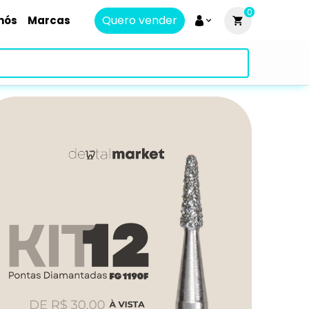
0
Quero vender
nós
Marcas
sil! — De dentistas para dentistas