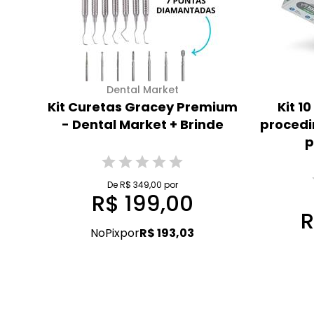
Dental Market
Kit Curetas Gracey Premium
Kit 1
- Dental Market + Brinde
procedi
p
De R$ 349,00 por
R$ 199,00
R
No
Pix
por
R$ 193,03