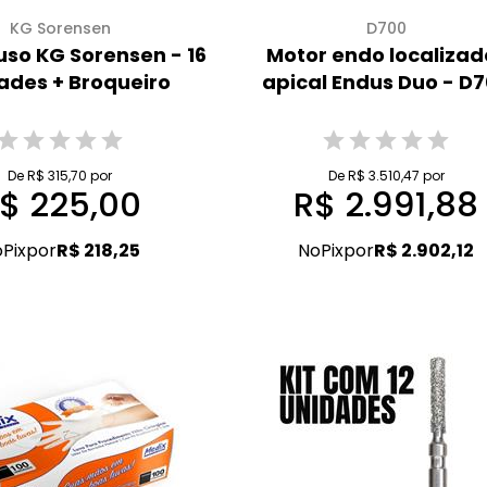
KG Sorensen
D700
iuso KG Sorensen - 16
Motor endo localizad
ades + Broqueiro
apical Endus Duo - D
De R$ 315,70 por
De R$ 3.510,47 por
$ 225,00
R$ 2.991,88
o
Pix
por
R$ 218,25
No
Pix
por
R$ 2.902,12