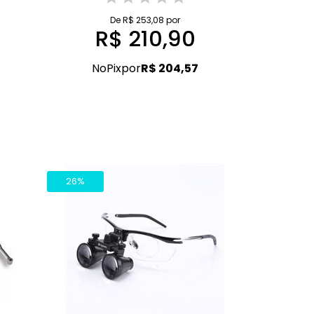
De R$ 253,08 por
R$ 210,90
No
Pix
por
R$ 204,57
26%