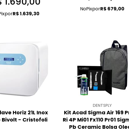
$ 1.690,00
No
Pix
por
R$ 679,00
Pix
por
R$ 1.639,30
DENTSPLY
ave Horiz 21L Inox
Kit Acad Sigma Air 169 
 Bivolt - Cristofoli
Ri 4P Mi01 Fx110 Pr01 Sig
Pb Ceramic Bolsa Ole