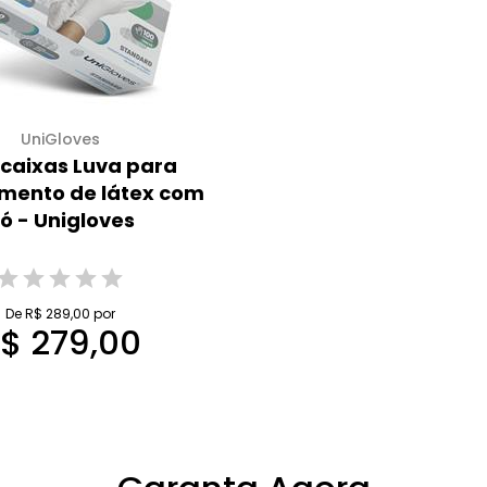
UniGloves
0 caixas Luva para
mento de látex com
ó - Unigloves
De R$ 289,00 por
$ 279,00