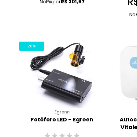
R
No
Pix
por
R$ 301,67
No
26%
Egrenn
Fotóforo LED - Egreen
Autocl
Vitale