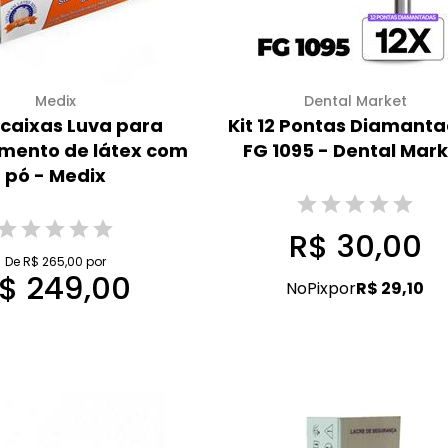
Medix
Dental Market
0 caixas Luva para
Kit 12 Pontas Diamant
mento de látex com
FG 1095 - Dental Mark
pó - Medix
R$ 30,00
De R$ 265,00 por
$ 249,00
No
Pix
por
R$ 29,10