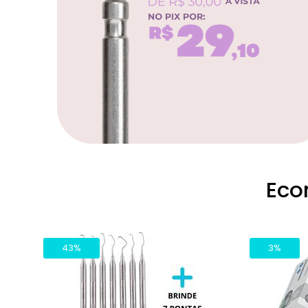
Eco
43%
3%