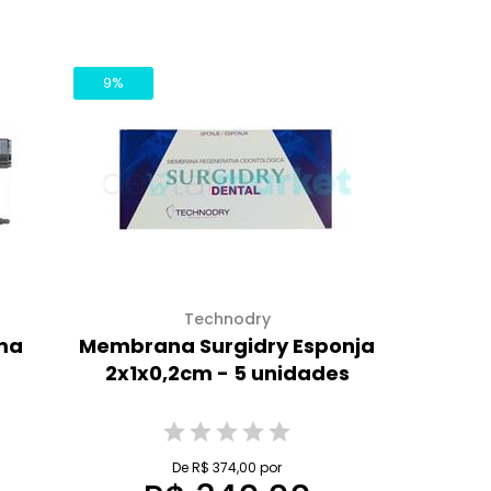
9%
Technodry
ma
Membrana Surgidry Esponja
2x1x0,2cm - 5 unidades
De R$ 374,00 por