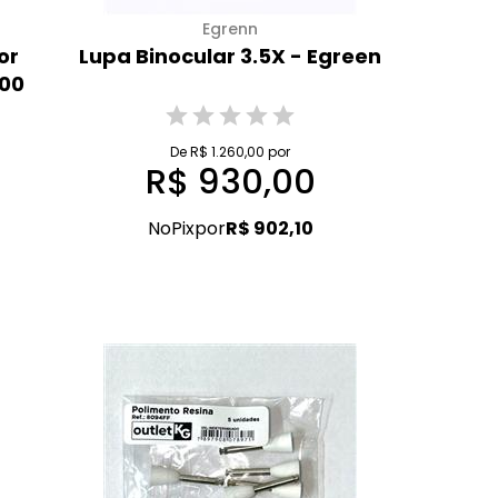
Egrenn
or
Lupa Binocular 3.5X - Egreen
700
De R$ 1.260,00 por
R$ 930,00
No
Pix
por
R$ 902,10