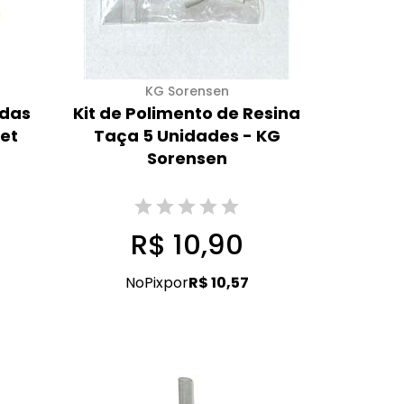
KG Sorensen
adas
Kit de Polimento de Resina
et
Taça 5 Unidades - KG
Sorensen
R$ 10,90
No
Pix
por
R$ 10,57