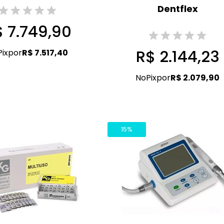
Dentflex
 7.749,90
R$ 2.144,23
Pix
por
R$ 7.517,40
No
Pix
por
R$ 2.079,90
15%