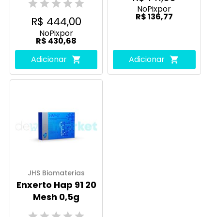
No
Pix
por
R$ 136,77
R$ 444,00
No
Pix
por
R$ 430,68
Adicionar
Adicionar
JHS Biomaterias
Enxerto Hap 91 20
Mesh 0,5g