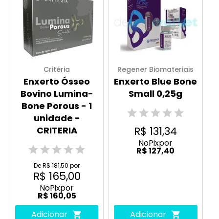
Critéria
Regener Biomateriais
Enxerto Ósseo
Enxerto Blue Bone
Bovino Lumina-
Small 0,25g
Bone Porous - 1
unidade -
R$ 131,34
CRITERIA
No
Pix
por
R$ 127,40
De R$ 181,50 por
R$ 165,00
No
Pix
por
R$ 160,05
Adicionar
Adicionar