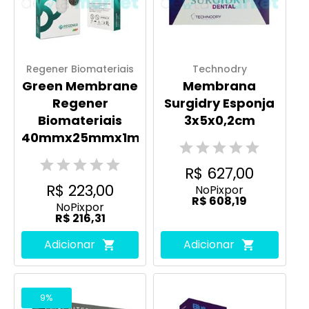
Regener Biomateriais
Technodry
Green Membrane
Membrana
Regener
Surgidry Esponja
Biomateriais
3x5x0,2cm
40mmx25mmx1mm
R$ 627,00
R$ 223,00
No
Pix
por
R$ 608,19
No
Pix
por
R$ 216,31
Adicionar
Adicionar
9%