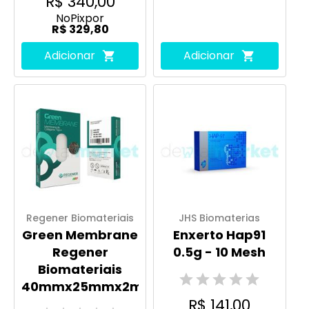
R$ 340,00
No
Pix
por
R$ 329,80
Adicionar
Adicionar
Regener Biomateriais
JHS Biomaterias
Green Membrane
Enxerto Hap91
Regener
0.5g - 10 Mesh
Biomateriais
40mmx25mmx2mm
R$ 141,00