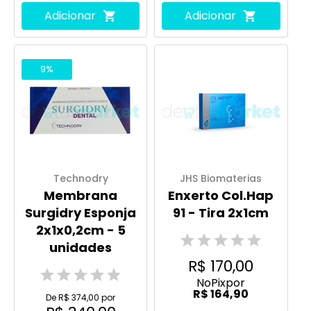
Adicionar
Adicionar
9%
Technodry
JHS Biomaterias
Membrana
Enxerto Col.Hap
Surgidry Esponja
91 - Tira 2x1cm
2x1x0,2cm - 5
unidades
R$ 170,00
No
Pix
por
R$ 164,90
De R$ 374,00 por