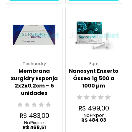
Technodry
Fgm
Membrana
Nanosynt Enxerto
Surgidry Esponja
Ósseo 1g 500 a
2x2x0,2cm - 5
1000 µm
unidades
R$ 499,00
R$ 483,00
No
Pix
por
R$ 484,03
No
Pix
por
R$ 468,51