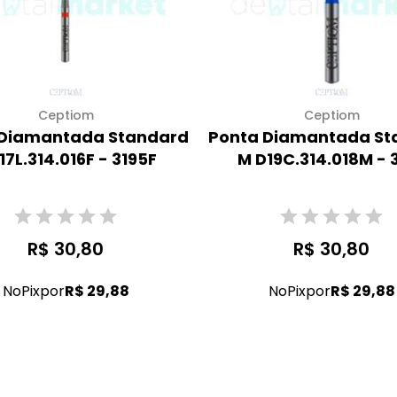
Ceptiom
Ceptiom
 Diamantada Standard
Ponta Diamantada St
17L.314.016F - 3195F
M D19C.314.018M - 
R$ 30,80
R$ 30,80
No
Pix
por
R$ 29,88
No
Pix
por
R$ 29,88