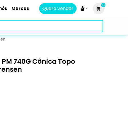
0
Quero vender
nós
Marcas
sen
 PM 740G Cônica Topo
rensen