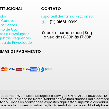
STITUCIONAL
CONTATO
idas
suporte@dentalmarket.com.br
e Conosco
(11) 91661-0999
em Somos
mo de Uso
Suporte humanizado | Seg.
cas e Devoluções
a Sex. das 8:30h às 17:30h
guntas Frequentes
ítica de Privacidade
RMAS DE PAGAMENTO
com.br| Work State Soluções e Serviços CNPJ: 21.023.853/0001-19 | A
mento anunciados na Dental Market são válidos apenas para compras
tado. Todas as promoções expostas aqui estão sujeitas a disponib
nosso material sem a autorização. A Dental Market é um Marketplace