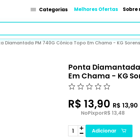
Melhores Ofertas
Sobre 
Categorias
ta Diamantada PM 740G Cônica Topo Em Chama - KG Soren
Ponta Diamantada
Em Chama - KG So
R$ 13,90
R$ 13,90
No
Pix
por
R$ 13,48
Adicionar