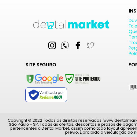
IN
Dúv
Fal
Qu
Ter
Tro
Per
Pol
SITE SEGURO
FO
Verificada por
Copyright © 2022 Todos os direitos reservados: www.dentalmarket.
São Paulo - SP. Todas as ofertas, descontos e prazos de paga
pertencentes a Dental Market, assim como todo layout apresen
prévio. É proibido a veiculação do 