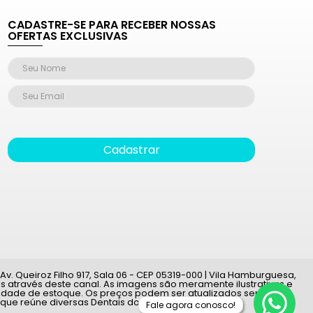
CADASTRE-SE PARA RECEBER NOSSAS
OFERTAS EXCLUSIVAS
Cadastrar
v. Queiroz Filho 917, Sala 06 - CEP 05319-000 | Vila Hamburguesa,
 através deste canal. As imagens são meramente ilustrativas e
ilidade de estoque. Os preços podem ser atualizados sem aviso
 que reúne diversas Dentais do país.
Fale agora conosco!