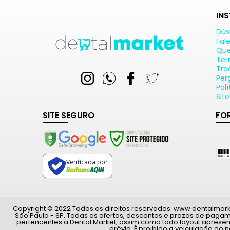
IN
Dúv
Fal
Qu
Ter
Tro
Per
Pol
Sit
SITE SEGURO
FO
Verificada por
Copyright © 2022 Todos os direitos reservados: www.dentalmarket.
São Paulo - SP. Todas as ofertas, descontos e prazos de paga
pertencentes a Dental Market, assim como todo layout apresen
prévio. É proibido a veiculação do 