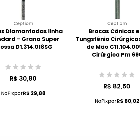
Ceptiom
Ceptiom
s Diamantadas linha
Brocas Cônicas 
ndard - Grana Super
Tungstênio Cirúrgica
ossa D1.314.018SG
de Mão C11.104.00
Cirúrgica Pm 69
R$ 30,80
R$ 82,50
No
Pix
por
R$ 29,88
No
Pix
por
R$ 80,02