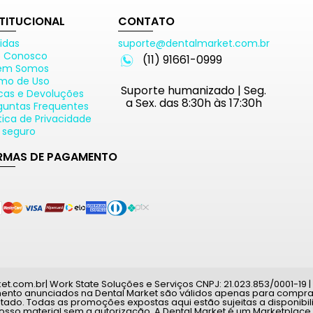
STITUCIONAL
CONTATO
idas
suporte@dentalmarket.com.br
e Conosco
(11) 91661-0999
em Somos
mo de Uso
Suporte humanizado | Seg.
cas e Devoluções
a Sex. das 8:30h às 17:30h
guntas Frequentes
ítica de Privacidade
e seguro
RMAS DE PAGAMENTO
com.br| Work State Soluções e Serviços CNPJ: 21.023.853/0001-19 | A
mento anunciados na Dental Market são válidos apenas para compras
tado. Todas as promoções expostas aqui estão sujeitas a disponib
nosso material sem a autorização. A Dental Market é um Marketplace