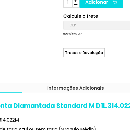
Adicionar
Calcule o frete
Não sei meu CEP
Trocas e Devolução
Informações Adicionais
nta Diamantada Standard M D1L.314.0
314.022M
 tarja Azul ou sem tarja (Granulo Médio).