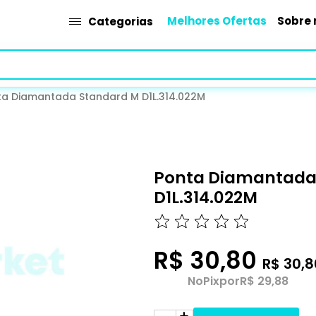
Melhores Ofertas
Sobre 
Categorias
ta Diamantada Standard M D1L.314.022M
Ponta Diamantada
D1L.314.022M
R$ 30,80
R$ 30,8
No
Pix
por
R$ 29,88