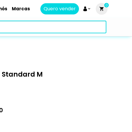
0
Quero vender
nós
Marcas
 Standard M
0