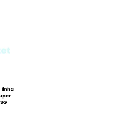
 linha
uper
4SG