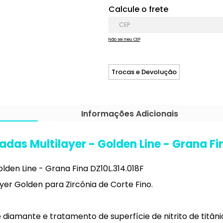
Calcule o frete
Não sei meu CEP
Trocas e Devolução
Informações Adicionais
das Multilayer - Golden Line - Grana Fin
lden Line - Grana Fina DZ10L.314.018F
er Golden para Zircônia de Corte Fino.
iamante e tratamento de superfície de nitrito de titâni