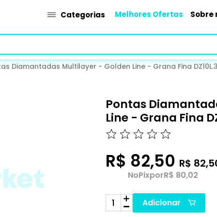
Melhores Ofertas
Sobre 
Categorias
as Diamantadas Multilayer - Golden Line - Grana Fina DZ10L.3
Pontas Diamantada
Line - Grana Fina D
R$ 82,50
R$ 82,5
No
Pix
por
R$ 80,02
Adicionar