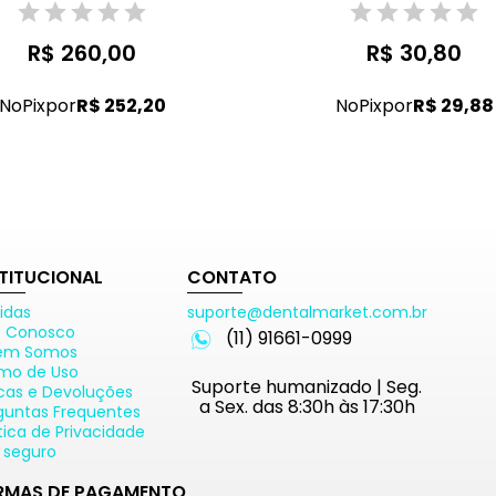
R$ 260,00
R$ 30,80
No
Pix
por
R$ 252,20
No
Pix
por
R$ 29,88
STITUCIONAL
CONTATO
idas
suporte@dentalmarket.com.br
e Conosco
(11) 91661-0999
em Somos
mo de Uso
Suporte humanizado | Seg.
cas e Devoluções
a Sex. das 8:30h às 17:30h
guntas Frequentes
ítica de Privacidade
e seguro
RMAS DE PAGAMENTO