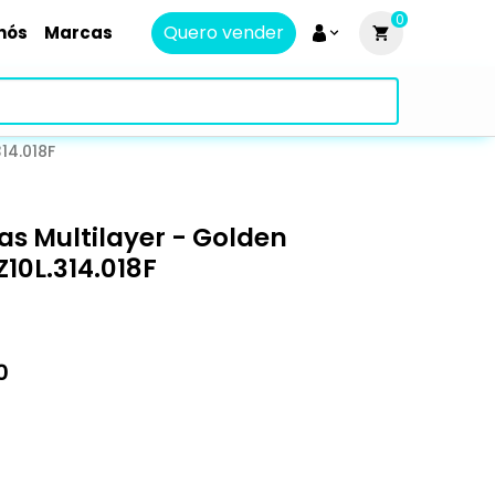
0
Quero vender
nós
Marcas
14.018F
s Multilayer - Golden
Z10L.314.018F
0