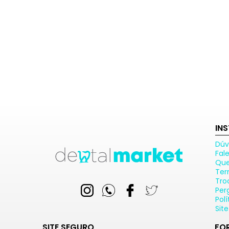
IN
Dúv
Fal
Qu
Ter
Tro
Per
Pol
Sit
SITE SEGURO
FO