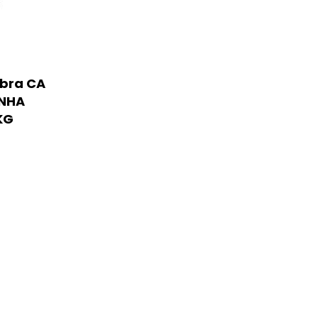
abra CA
INHA
KG