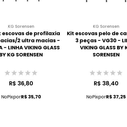
KG Sorensen
KG Sorensen
it escovas de profilaxia
Kit escovas pelo de c
acias/2 ultra macias -
3 peças - VG30 - L
 - LINHA VIKING GLASS
VIKING GLASS BY 
BY KG SORENSEN
SORENSEN
R$ 36,80
R$ 38,40
No
Pix
por
R$ 35,70
No
Pix
por
R$ 37,25