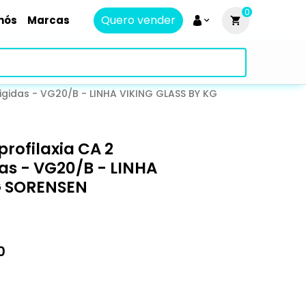
0
Quero vender
nós
Marcas
 rigidas - VG20/B - LINHA VIKING GLASS BY KG
profilaxia CA 2
das - VG20/B - LINHA
G SORENSEN
0