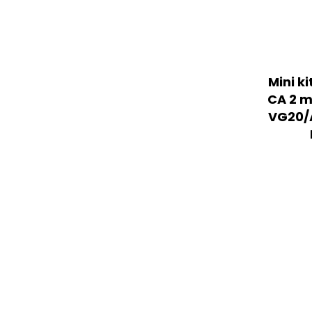
Mini k
CA 2 m
VG20/A