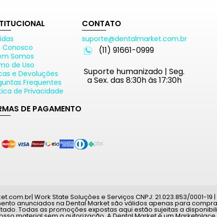
STITUCIONAL
CONTATO
idas
suporte@dentalmarket.com.br
e Conosco
(11) 91661-0999
em Somos
mo de Uso
Suporte humanizado | Seg.
cas e Devoluções
a Sex. das 8:30h às 17:30h
guntas Frequentes
ítica de Privacidade
RMAS DE PAGAMENTO
com.br| Work State Soluções e Serviços CNPJ: 21.023.853/0001-19 | A
mento anunciados na Dental Market são válidos apenas para compras
tado. Todas as promoções expostas aqui estão sujeitas a disponib
nosso material sem a autorização. A Dental Market é um Marketplace