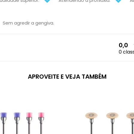
ualidade superior.
Atendendo a profilaxia.
A
Sem agredir a gengiva.
0,0
0 clas
APROVEITE E VEJA TAMBÉM