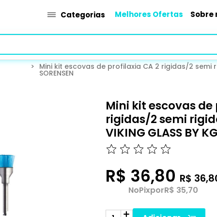
Melhores Ofertas
Sobre 
Categorias
>
Mini kit escovas de profilaxia CA 2 rigidas/2 semi
SORENSEN
Mini kit escovas de 
rigidas/2 semi rigi
VIKING GLASS BY K
R$ 36,80
R$ 36,8
No
Pix
por
R$ 35,70