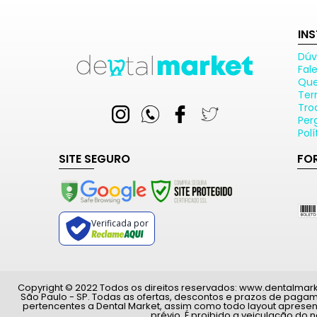
IN
Dúv
Fal
Qu
Ter
Tro
Per
Pol
SITE SEGURO
FO
Verificada por
Copyright © 2022 Todos os direitos reservados: www.dentalmarket.
São Paulo - SP. Todas as ofertas, descontos e prazos de paga
pertencentes a Dental Market, assim como todo layout apresen
prévio. É proibido a veiculação do 