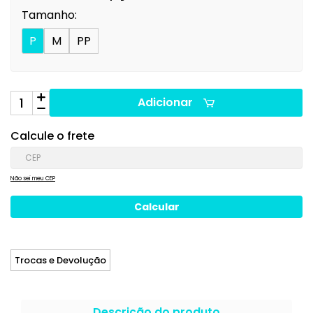
Tamanho:
P
M
PP
Adicionar
Calcule o frete
Não sei meu CEP
Trocas e Devolução
Descrição do produto