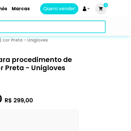
0
Quero vender
nós
Marcas
 cor Preta - Unigloves
 para procedimento de
r Preta - Unigloves
0
R$ 299,00