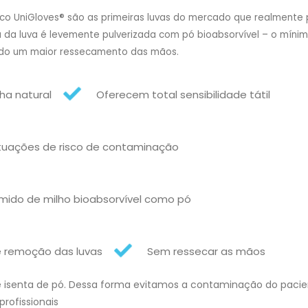
sico UniGloves® são as primeiras luvas do mercado que realmen
na da luva é levemente pulverizada com pó bioabsorvível – o mí
ndo um maior ressecamento das mãos.
ha natural
Oferecem total sensibilidade tátil
ituações de risco de contaminação
ido de milho bioabsorvível como pó
e remoção das luvas
Sem ressecar as mãos
te isenta de pó. Dessa forma evitamos a contaminação do paci
rofissionais