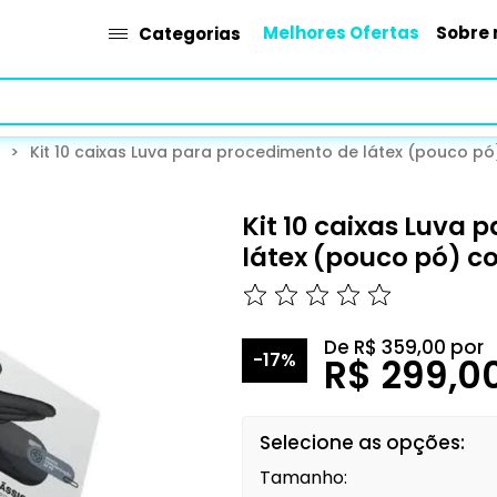
Melhores Ofertas
Sobre 
Categorias
>
Kit 10 caixas Luva para procedimento de látex (pouco pó)
Kit 10 caixas Luva
látex (pouco pó) co
De
R$ 359,00
por
-17%
R$ 299,0
Selecione as opções:
Tamanho: