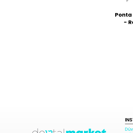
Ponta 
- R
IN
Dúv