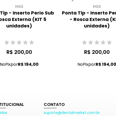
HGS
HGS
Tip - Inserto Perio Sub
Ponta Tip - Inserto Pe
osca Externa (KIT 5
- Rosca Externa (K
unidades)
unidades)
R$ 200,00
R$ 200,00
No
Pix
por
R$ 194,00
No
Pix
por
R$ 194,0
STITUCIONAL
CONTATO
idas
suporte@dentalmarket.com.br