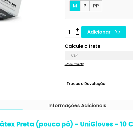
M
P
PP
Adicionar
Calcule o frete
Não sei meu CEP
Trocas e Devolução
Informações Adicionais
Látex Preta (pouco pó) - UniGloves - 10 