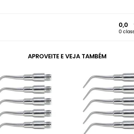
0,0
0 clas
APROVEITE E VEJA TAMBÉM