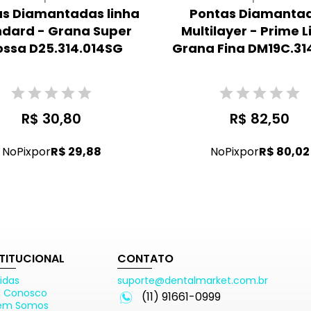
s Diamantadas linha
Pontas Diamanta
ndard - Grana Super
Multilayer - Prime L
ossa D25.314.014SG
Grana Fina DM19C.31
R$ 30,80
R$ 82,50
No
Pix
por
R$ 29,88
No
Pix
por
R$ 80,02
STITUCIONAL
CONTATO
idas
suporte@dentalmarket.com.br
e Conosco
(11) 91661-0999
em Somos