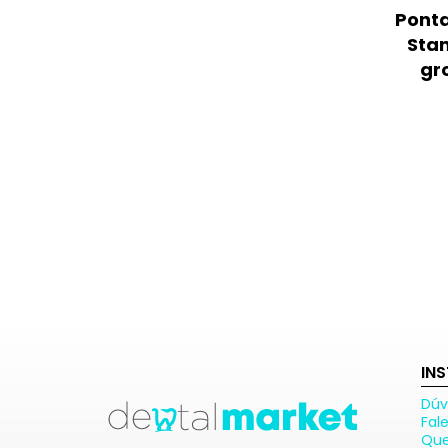
Ponta
Sta
gr
IN
Dúv
Fal
Qu