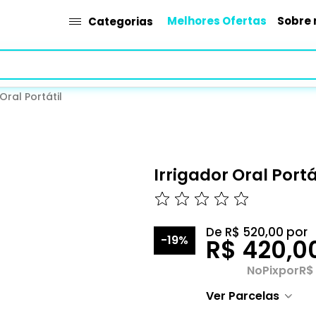
Melhores Ofertas
Sobre 
Categorias
Oral Portátil
Irrigador Oral Portá
De
R$ 520,00
por
-19%
R$ 420,0
No
Pix
por
R$
Ver Parcelas