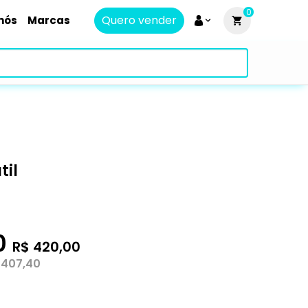
0
Quero vender
nós
Marcas
til
0
R$ 420,00
 407,40