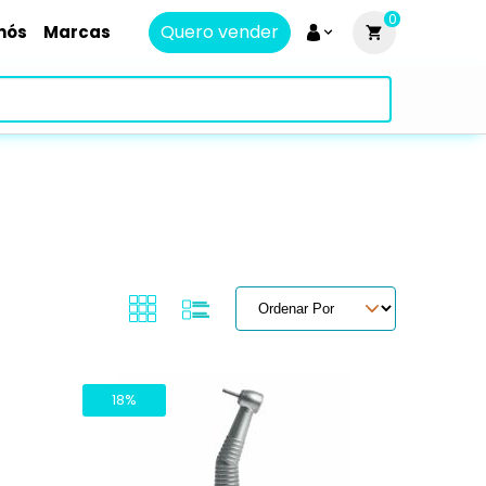
0
Quero vender
nós
Marcas
18%