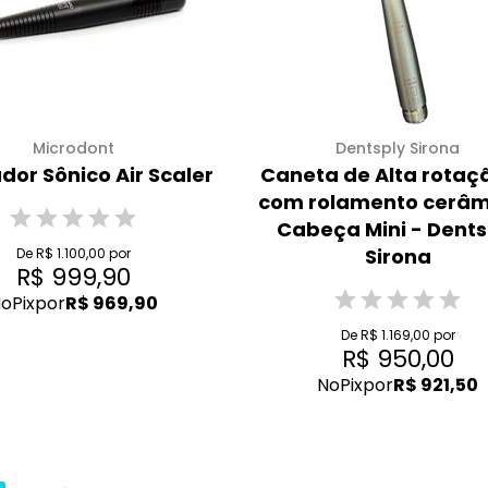
Microdont
Dentsply Sirona
dor Sônico Air Scaler
Caneta de Alta rotaç
com rolamento cerâm
Cabeça Mini - Dents
Sirona
De R$ 1.100,00 por
R$ 999,90
o
Pix
por
R$ 969,90
De R$ 1.169,00 por
R$ 950,00
No
Pix
por
R$ 921,50