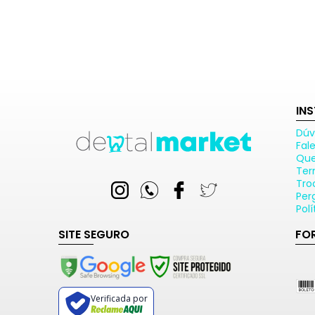
IN
Dúv
Fal
Qu
Ter
Tro
Per
Pol
SITE SEGURO
FO
Verificada por