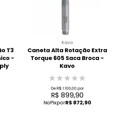
Kavo
ão T3
Caneta Alta Rotação Extra
ico -
Torque 605 Saca Broca -
ply
Kavo
De R$ 1.100,00 por
R$ 899,90
No
Pix
por
R$ 872,90