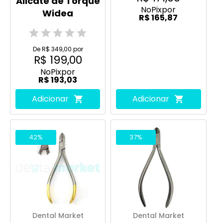
Alicate de Torque
No
Pix
por
Widea
R$ 165,87
De R$ 349,00 por
R$ 199,00
No
Pix
por
R$ 193,03
Adicionar
Adicionar
42%
37%
Dental Market
Dental Market