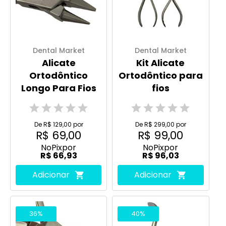
Dental Market
Dental Market
Alicate
Kit Alicate
Ortodôntico
Ortodôntico para
Longo Para Fios
fios
De R$ 129,00 por
De R$ 299,00 por
R$ 69,00
R$ 99,00
No
Pix
por
No
Pix
por
R$ 66,93
R$ 96,03
Adicionar
Adicionar
36%
40%