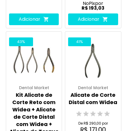
No
Pix
por
R$ 193,03
Adicionar
Adicionar
43%
41%
Dental Market
Dental Market
Kit Alicate de
Alicate de Corte
Corte Reto com
Distal com Widea
Widea + Alicate
de Corte Distal
com Widea +
De R$ 290,00 por
R$ 171,00