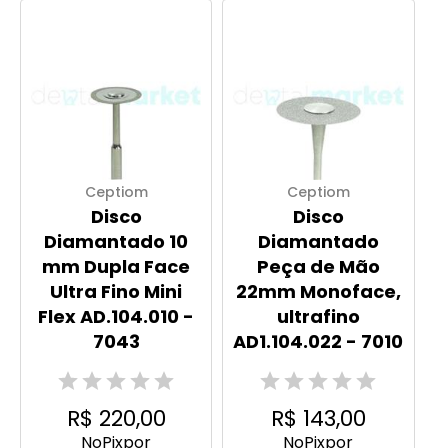
Ceptiom
Ceptiom
Disco
Disco
Diamantado 10
Diamantado
mm Dupla Face
Peça de Mão
Ultra Fino Mini
22mm Monoface,
Flex AD.104.010 -
ultrafino
7043
AD1.104.022 - 7010
R$ 220,00
R$ 143,00
No
Pix
por
No
Pix
por