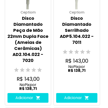
Ceptiom
Ceptiom
Disco
Disco
Diamantado
Diamantado
Peça de Mão
Serrilhado
22mm Dupla Face
ADP5.104.022 -
(Ameias de
7011
Cerâmicas)
AD2.104.022 -
R$ 143,00
7020
No
Pix
por
R$ 138,71
R$ 143,00
No
Pix
por
R$ 138,71
Adicionar
Adicionar