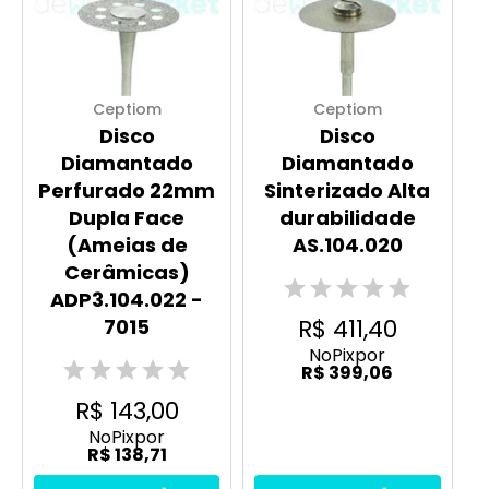
Ceptiom
Ceptiom
Disco
Disco
Diamantado
Diamantado
Perfurado 22mm
Sinterizado Alta
Dupla Face
durabilidade
(Ameias de
AS.104.020
Cerâmicas)
ADP3.104.022 -
R$ 411,40
7015
No
Pix
por
R$ 399,06
R$ 143,00
No
Pix
por
R$ 138,71