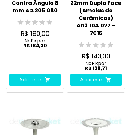
Contra Ângulo 8
22mm Dupla Face
mm AD.205.080
(Ameias de
Cerâmicas)
AD3.104.022 -
R$ 190,00
7016
No
Pix
por
R$ 184,30
R$ 143,00
No
Pix
por
R$ 138,71
Adicionar
Adicionar