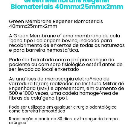
Green Membrane Regener
Biomateriais 40mmx25mmx2mm
Green Membrane Regener Biomateriais
40mmx25mmx2mm
A Green Membrane e´ uma membrana de cola
´geno tipo I de origem bovina, indicada para
recobrimento de enxertos de todas as naturezas
e para barreira hemosta´tica.
Pode ser hidratada com o próprio sangue do
paciente ou com soro fisiológico estéril antes de
ser levada ao local enxertado
As ana´lises de microscopia eletro^nica de
varredura foram realizadas no Instituto Militar de
Engenharia (IME) e apresentam, em aumento de
500 e 1000 vezes, uma cadeia homoge^nea de
fibras de cola´geno tipo I.
Pode ser utilizada em qualquer cirurgia odontológica
como barreira hemostática
Reabsorção a partir de 30 dias, evita segundo tempo
cirúrgico