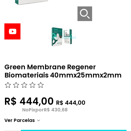
Green Membrane Regener
Biomateriais 40mmx25mmx2mm
R$ 444,00
R$ 444,00
No
Pix
por
R$ 430,68
Ver Parcelas