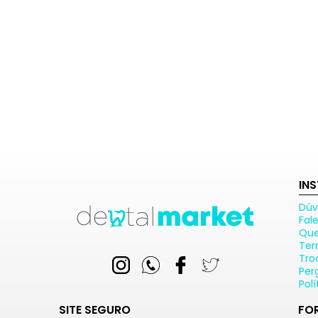
IN
Dúv
Fal
Qu
Ter
Tro
Per
Pol
SITE SEGURO
FO