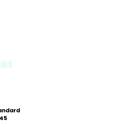
andard
145