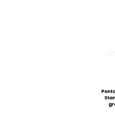
Ponta
Sta
gr