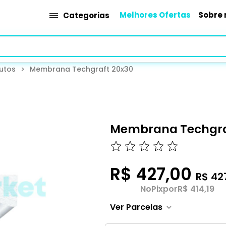
Melhores Ofertas
Sobre 
Categorias
utos
>
Membrana Techgraft 20x30
Membrana Techgra
R$ 427,00
R$ 42
No
Pix
por
R$ 414,19
Ver Parcelas