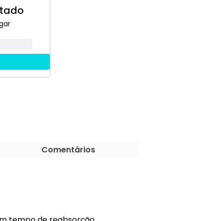
otado
gar
Comentários
 com tempo de reabsorção