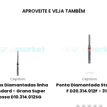
APROVEITE E VEJA TAMBÉM
Ceptiom
Ceptiom
s Diamantadas linha
Ponta Diamantada St
ndard - Grana Super
F D20.314.012F - 3
ossa D10.314.012SG