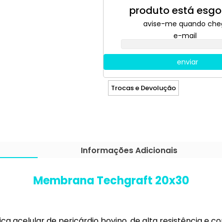
produto está esg
avise-me quando che
e-mail
enviar
Trocas e Devolução
Informações Adicionais
Membrana Techgraft 20x30
a acelular de pericárdio bovino, de alta resistência e