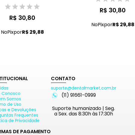
R$ 30,80
R$ 30,80
No
Pix
por
R$ 29,88
No
Pix
por
R$ 29,88
STITUCIONAL
CONTATO
idas
suporte@dentalmarket.com.br
e Conosco
(11) 91661-0999
em Somos
mo de Uso
Suporte humanizado | Seg.
cas e Devoluções
a Sex. das 8:30h às 17:30h
guntas Frequentes
ítica de Privacidade
RMAS DE PAGAMENTO