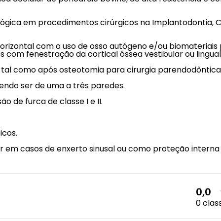
lógica em procedimentos cirúrgicos na Implantodontia, Ci
orizontal com o uso de osso autógeno e/ou biomateriais
 com fenestração da cortical óssea vestibular ou lingual
 tal como após osteotomia para cirurgia parendodôntica
dendo ser de uma a três paredes.
o de furca de classe I e II.
icos.
ar em casos de enxerto sinusal ou como proteção intern
0,0
0 clas