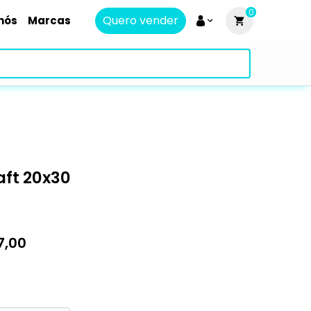
0
Quero vender
nós
Marcas
ft 20x30
7,00