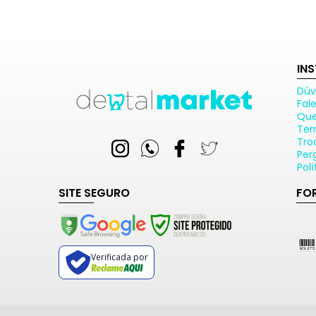
IN
Dúv
Fal
Qu
Ter
Tro
Per
Pol
SITE SEGURO
FO
Verificada por