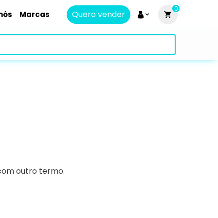
0
Quero vender
nós
Marcas
 com outro termo.