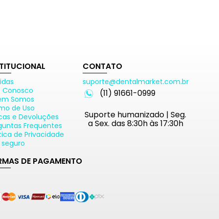
STITUCIONAL
CONTATO
idas
suporte@dentalmarket.com.br
e Conosco
(11) 91661-0999
em Somos
mo de Uso
Suporte humanizado | Seg.
cas e Devoluções
a Sex. das 8:30h às 17:30h
guntas Frequentes
ítica de Privacidade
e seguro
RMAS DE PAGAMENTO