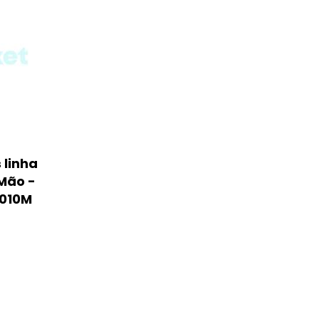
 linha
Mão -
.010M