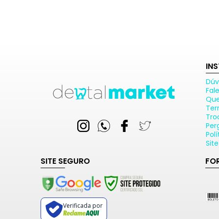
IN
Dúv
Fal
Qu
Ter
Tro
Per
Pol
Sit
SITE SEGURO
FO
Verificada por