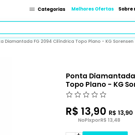
Melhores Ofertas
Sobre 
Categorias
ta Diamantada FG 2094 Cilíndrica Topo Plano - KG Sorensen
Ponta Diamantada 
Topo Plano - KG So
R$ 13,90
R$ 13,90
No
Pix
por
R$ 13,48