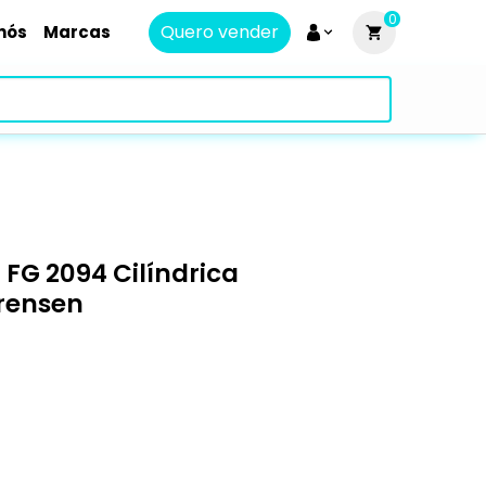
0
Quero vender
nós
Marcas
FG 2094 Cilíndrica
rensen