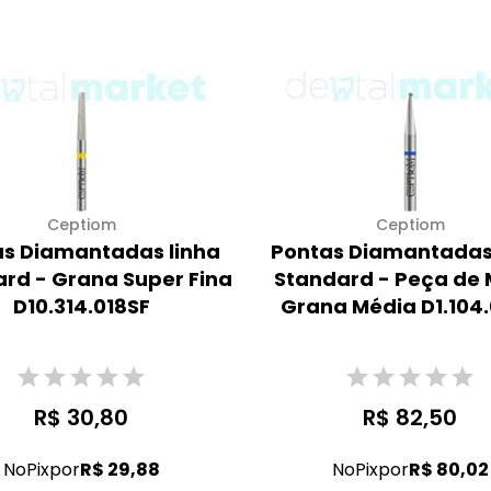
Ceptiom
Ceptiom
s Diamantadas linha
Pontas Diamantadas
rd - Grana Super Fina
Standard - Peça de 
D10.314.018SF
Grana Média D1.104
R$ 30,80
R$ 82,50
No
Pix
por
R$ 29,88
No
Pix
por
R$ 80,02