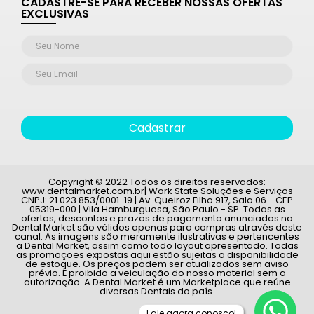
CADASTRE-SE PARA RECEBER NOSSAS OFERTAS
EXCLUSIVAS
Cadastrar
Copyright © 2022 Todos os direitos reservados:
www.dentalmarket.com.br| Work State Soluções e Serviços
CNPJ: 21.023.853/0001-19 | Av. Queiroz Filho 917, Sala 06 - CEP
05319-000 | Vila Hamburguesa, São Paulo - SP. Todas as
ofertas, descontos e prazos de pagamento anunciados na
Dental Market são válidos apenas para compras através deste
canal. As imagens são meramente ilustrativas e pertencentes
a Dental Market, assim como todo layout apresentado. Todas
as promoções expostas aqui estão sujeitas a disponibilidade
de estoque. Os preços podem ser atualizados sem aviso
prévio. É proibido a veiculação do nosso material sem a
autorização. A Dental Market é um Marketplace que reúne
diversas Dentais do país.
Fale agora conosco!