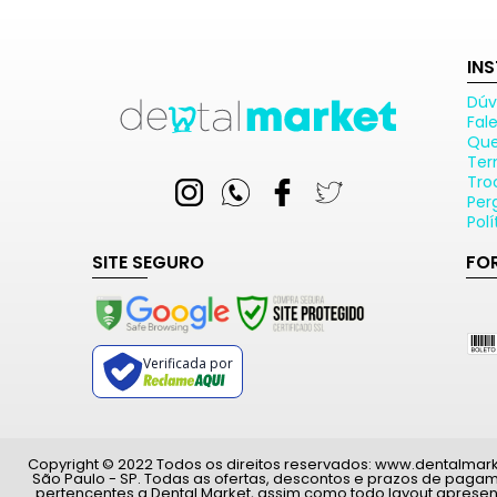
IN
Dúv
Fal
Qu
Ter
Tro
Per
Pol
SITE SEGURO
FO
Verificada por
Copyright © 2022 Todos os direitos reservados: www.dentalmarket.
São Paulo - SP. Todas as ofertas, descontos e prazos de paga
pertencentes a Dental Market, assim como todo layout apresen