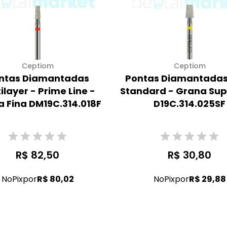
Ceptiom
Ceptiom
ntas Diamantadas
Pontas Diamantadas
ilayer - Prime Line -
Standard - Grana Sup
 Fina DM19C.314.018F
D19C.314.025SF
R$ 82,50
R$ 30,80
No
Pix
por
R$ 80,02
No
Pix
por
R$ 29,88