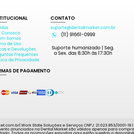
STITUCIONAL
CONTATO
idas
suporte@dentalmarket.com.br
e Conosco
(11) 91661-0999
em Somos
mo de Uso
Suporte humanizado | Seg.
cas e Devoluções
a Sex. das 8:30h às 17:30h
guntas Frequentes
ítica de Privacidade
RMAS DE PAGAMENTO
com.br| Work State Soluções e Serviços CNPJ: 21.023.853/0001-19 | A
mento anunciados na Dental Market são válidos apenas para compras
tado. Todas as promoções expostas aqui estão sujeitas a disponib