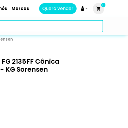
0
Quero vender
nós
Marcas
rensen
FG 2135FF Cônica
- KG Sorensen