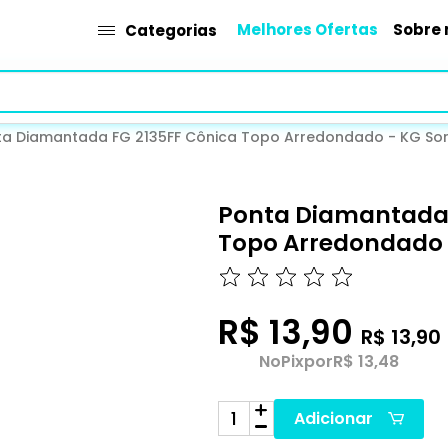
Melhores Ofertas
Sobre 
Categorias
ta Diamantada FG 2135FF Cônica Topo Arredondado - KG So
Ponta Diamantada 
Topo Arredondado 
R$ 13,90
R$ 13,90
No
Pix
por
R$ 13,48
Adicionar