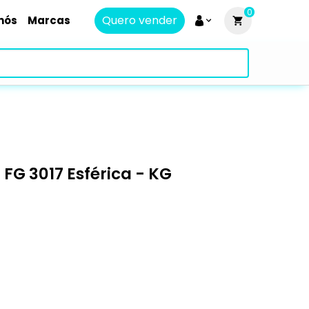
0
Quero vender
nós
Marcas
G 3017 Esférica - KG