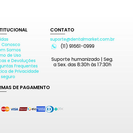
STITUCIONAL
CONTATO
idas
suporte@dentalmarket.com.br
e Conosco
(11) 91661-0999
em Somos
mo de Uso
Suporte humanizado | Seg.
cas e Devoluções
a Sex. das 8:30h às 17:30h
guntas Frequentes
ítica de Privacidade
e seguro
RMAS DE PAGAMENTO