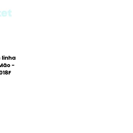
 linha
Mão -
018F