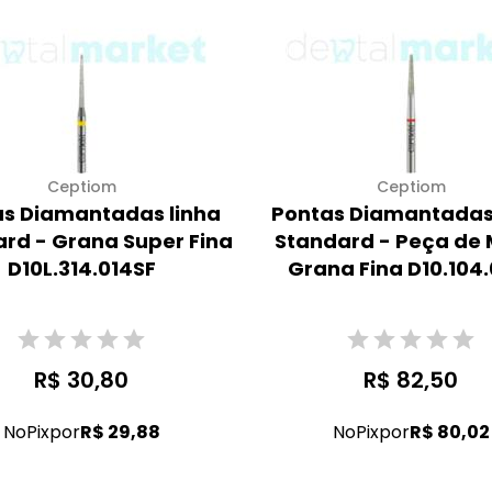
Ceptiom
Ceptiom
s Diamantadas linha
Pontas Diamantadas
rd - Grana Super Fina
Standard - Peça de 
D10L.314.014SF
Grana Fina D10.104.
R$ 30,80
R$ 82,50
No
Pix
por
R$ 29,88
No
Pix
por
R$ 80,02