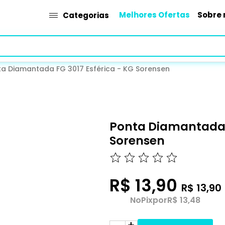
Melhores Ofertas
Sobre 
Categorias
ta Diamantada FG 3017 Esférica - KG Sorensen
Ponta Diamantada F
Sorensen
R$ 13,90
R$ 13,90
No
Pix
por
R$ 13,48