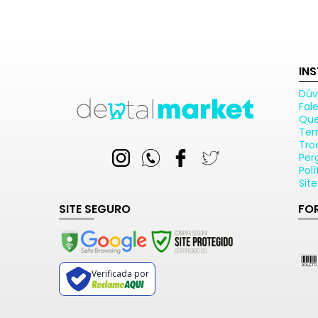
IN
Dúv
Fal
Qu
Ter
Tro
Per
Pol
Sit
SITE SEGURO
FO
Verificada por