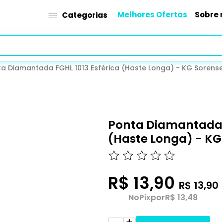
Melhores Ofertas
Sobre 
Categorias
ta Diamantada FGHL 1013 Esférica (Haste Longa) - KG Sorens
Ponta Diamantada F
(Haste Longa) - KG
R$ 13,90
R$ 13,90
No
Pix
por
R$ 13,48