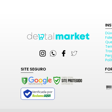
IN
Dúv
Fal
Qu
Ter
Tro
Per
Pol
SITE SEGURO
FO
Verificada por