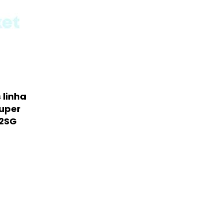
 linha
uper
12SG