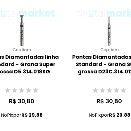
Ceptiom
Ceptiom
s Diamantadas linha
Pontas Diamantadas
ndard - Grana Super
Standard - Grana S
ossa D5.314.018SG
grossa D23C.314.0
R$ 30,80
R$ 30,80
No
Pix
por
R$ 29,88
No
Pix
por
R$ 29,88