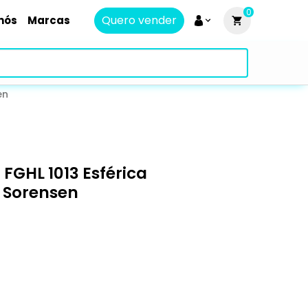
0
Quero vender
nós
Marcas
en
GHL 1013 Esférica
 Sorensen