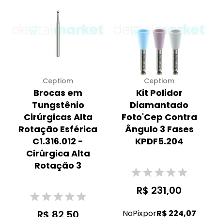
Ceptiom
Ceptiom
Brocas em
Kit Polidor
Tungstênio
Diamantado
Cirúrgicas Alta
Foto'Cep Contra
Rotação Esférica
Ângulo 3 Fases
C1.316.012 -
KPDF5.204
Cirúrgica Alta
Rotação 3
R$ 231,00
R$ 82,50
No
Pix
por
R$ 224,07