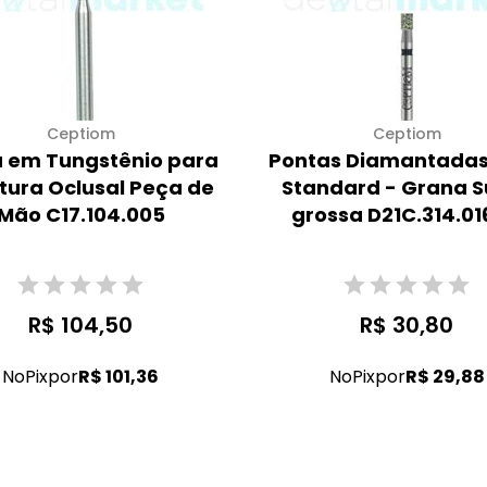
Ceptiom
Ceptiom
 em Tungstênio para
Pontas Diamantadas
ltura Oclusal Peça de
Standard - Grana S
Mão C17.104.005
grossa D21C.314.0
R$ 104,50
R$ 30,80
No
Pix
por
R$ 101,36
No
Pix
por
R$ 29,88