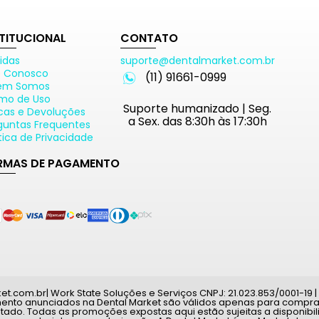
STITUCIONAL
CONTATO
idas
suporte@dentalmarket.com.br
e Conosco
(11) 91661-0999
em Somos
mo de Uso
Suporte humanizado | Seg.
cas e Devoluções
a Sex. das 8:30h às 17:30h
guntas Frequentes
ítica de Privacidade
RMAS DE PAGAMENTO
com.br| Work State Soluções e Serviços CNPJ: 21.023.853/0001-19 | A
mento anunciados na Dental Market são válidos apenas para compras
tado. Todas as promoções expostas aqui estão sujeitas a disponib