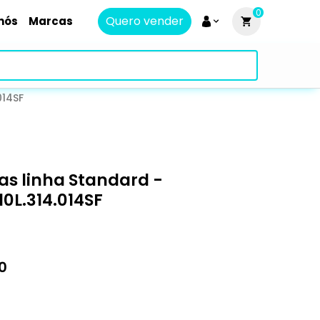
0
Quero vender
nós
Marcas
014SF
s linha Standard -
0L.314.014SF
0