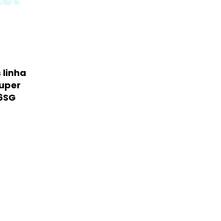
 linha
uper
16SG