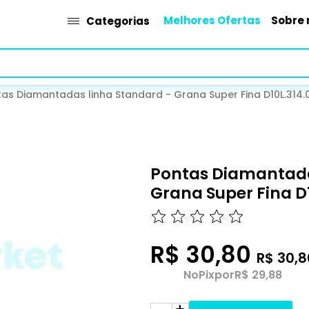
Melhores Ofertas
Sobre 
Categorias
as Diamantadas linha Standard - Grana Super Fina D10L.314.
Pontas Diamantada
Grana Super Fina D1
R$ 30,80
R$ 30,8
No
Pix
por
R$ 29,88