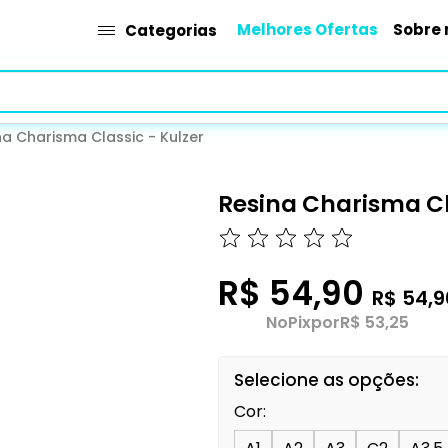
Melhores Ofertas
Sobre 
Categorias
na Charisma Classic - Kulzer
Resina Charisma Cl
R$ 54,90
R$ 54,9
No
Pix
por
R$ 53,25
Selecione as opções:
Cor: