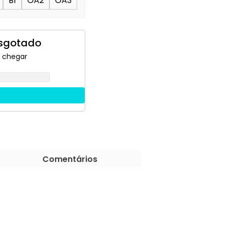
B1
OA2
OA3
esgotado
 chegar
Comentários