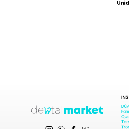
Uni
IN
Dúv
Fal
Qu
Ter
Tro