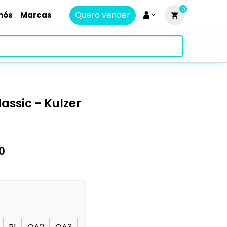
0
Quero vender
nós
Marcas
assic - Kulzer
0