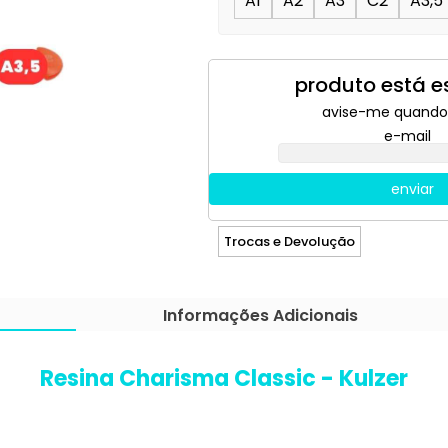
A1
A2
A3
C2
A3,5
produto está 
avise-me quando
e-mail
enviar
Trocas e Devolução
Informações Adicionais
Resina Charisma Classic - Kulzer