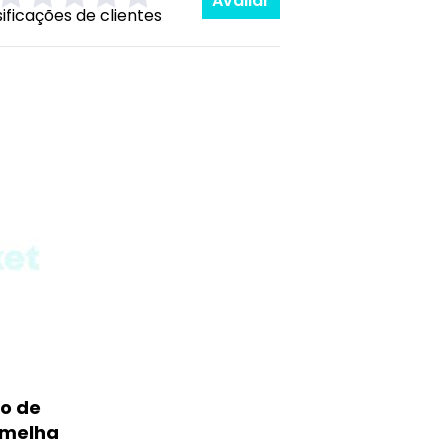
Avaliar
sificações de clientes
o de
rmelha