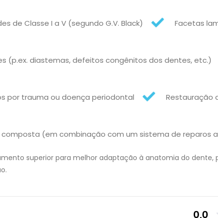
es de Classe I a V (segundo G.V. Black)
Facetas lam
 (p.ex. diastemas, defeitos congênitos dos dentes, etc.)
os por trauma ou doença periodontal
Restauração 
na composta (em combinação com um sistema de reparos 
ento superior para melhor adaptação à anatomia do dente, p
o.
0,0