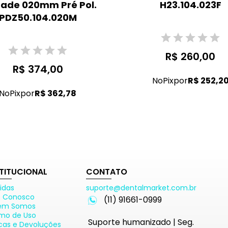
dade 020mm Pré Pol.
H23.104.023F
PDZ50.104.020M
R$ 260,00
R$ 374,00
No
Pix
por
R$ 252,2
No
Pix
por
R$ 362,78
STITUCIONAL
CONTATO
idas
suporte@dentalmarket.com.br
e Conosco
(11) 91661-0999
em Somos
mo de Uso
Suporte humanizado | Seg.
cas e Devoluções