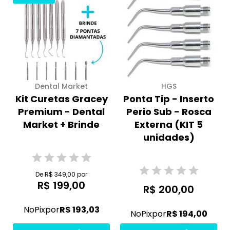
Dental Market
HGS
Kit Curetas Gracey
Ponta Tip - Inserto
Premium - Dental
Perio Sub - Rosca
Market + Brinde
Externa (KIT 5
unidades)
De R$ 349,00 por
R$ 199,00
R$ 200,00
No
Pix
por
R$ 193,03
No
Pix
por
R$ 194,00