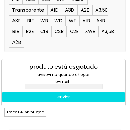
Transparente
A1D
A3D
A2E
A3,5E
A3E
B1E
WB
WD
WE
A1B
A3B
B1B
B2E
C1B
C2B
C2E
XWE
A3,5B
A2B
produto está esgotado
avise-me quando chegar
e-mail
enviar
Trocas e Devolução