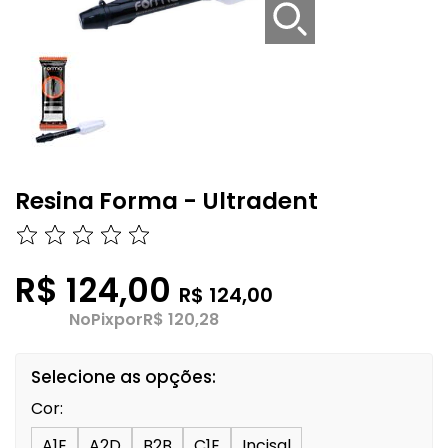
Resina Forma - Ultradent
R$ 124,00
R$ 124,00
No
Pix
por
R$ 120,28
Selecione as opções:
Cor:
A1E
A2D
B2B
C1E
Incisal