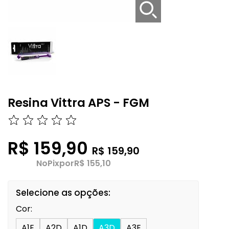
Resina Vittra APS - FGM
R$ 159,90
R$ 159,90
No
Pix
por
R$ 155,10
Selecione as opções:
Cor:
A1E
A2D
A1D
A3D
A3E