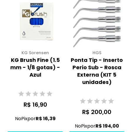
KG Sorensen
HGS
KG Brush Fine (1.5
Ponta Tip - Inserto
mm - 1/8 gotas) -
Perio Sub - Rosca
Azul
Externa (KIT 5
unidades)
R$ 16,90
R$ 200,00
No
Pix
por
R$ 16,39
No
Pix
por
R$ 194,00