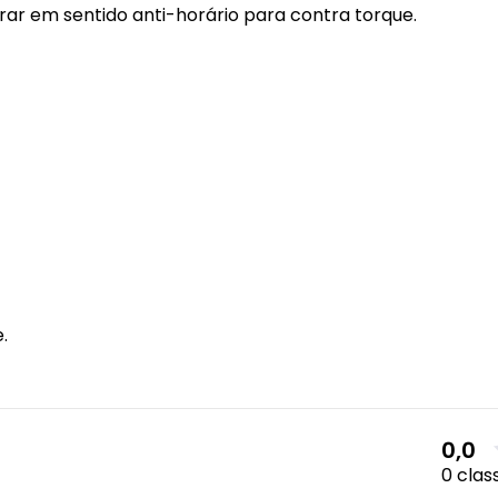
irar em sentido anti-horário para contra torque.
.
0,0
0 clas