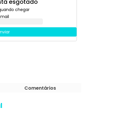
stá esgotado
quando chegar
mail
nviar
Comentários
l