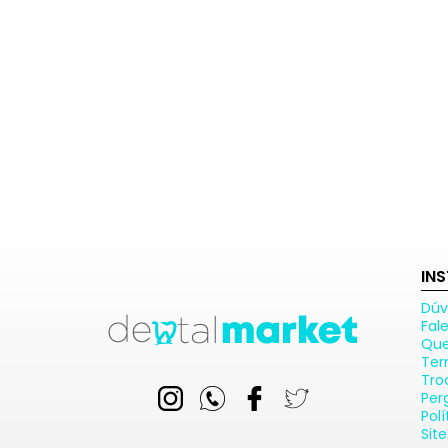
IN
Dúv
Fal
Qu
Ter
Tro
Per
Pol
Sit