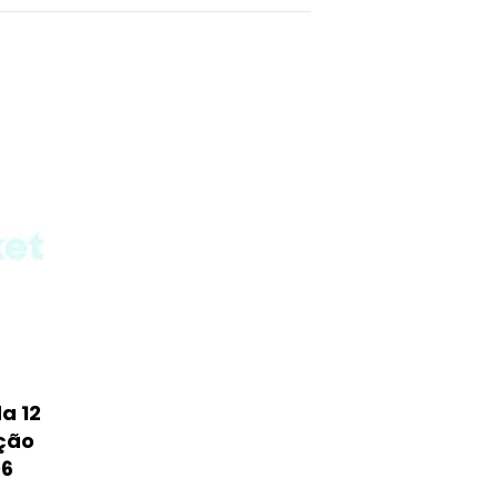
a 12
ção
06