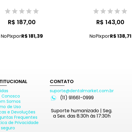
R$ 187,00
R$ 143,00
No
Pix
por
R$ 181,39
No
Pix
por
R$ 138,71
STITUCIONAL
CONTATO
idas
suporte@dentalmarket.com.br
e Conosco
(11) 91661-0999
em Somos
mo de Uso
Suporte humanizado | Seg.
cas e Devoluções
a Sex. das 8:30h às 17:30h
guntas Frequentes
ítica de Privacidade
e seguro