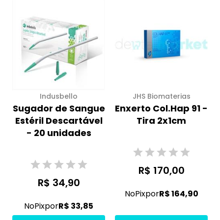
Indusbello
JHS Biomaterias
Sugador de Sangue
Enxerto Col.Hap 91 -
Estéril Descartável
Tira 2x1cm
- 20 unidades
R$ 170,00
R$ 34,90
No
Pix
por
R$ 164,90
No
Pix
por
R$ 33,85