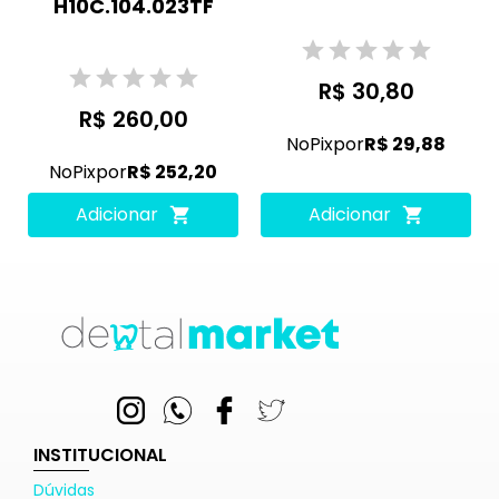
H10C.104.023TF
R$ 30,80
R$ 260,00
No
Pix
por
R$ 29,88
No
Pix
por
R$ 252,20
Adicionar
Adicionar
INSTITUCIONAL
Dúvidas