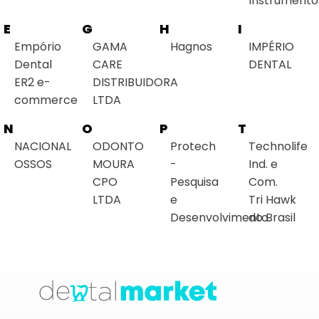
Instrumento
E
G
H
I
Empório
GAMA
Hagnos
IMPÉRIO
Dental
CARE
DENTAL
ER2 e-
DISTRIBUIDORA
commerce
LTDA
N
O
P
T
NACIONAL
ODONTO
Protech
Technolife
OSSOS
MOURA
-
Ind. e
CPO
Pesquisa
Com.
LTDA
e
Tri Hawk
Desenvolvimento
do Brasil