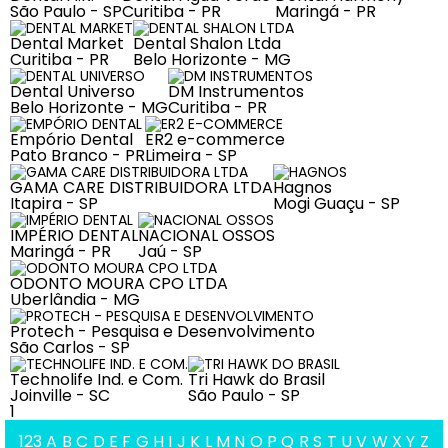
São Paulo - SP
Curitiba - PR
Maringá - PR
Dental Market
Dental Shalon Ltda
Curitiba - PR
Belo Horizonte - MG
Dental Universo
DM Instrumentos
Belo Horizonte - MG
Curitiba - PR
Empório Dental
ER2 e-commerce
Pato Branco - PR
Limeira - SP
GAMA CARE DISTRIBUIDORA LTDA
Hagnos
Itapira - SP
Mogi Guaçu - SP
IMPÉRIO DENTAL
NACIONAL OSSOS
Maringá - PR
Jaú - SP
ODONTO MOURA CPO LTDA
Uberlândia - MG
Protech - Pesquisa e Desenvolvimento
São Carlos - SP
Technolife Ind. e Com.
Tri Hawk do Brasil
Joinville - SC
São Paulo - SP
1
123
A
B
C
D
E
F
G
H
I
J
K
L
M
N
O
P
Q
R
S
T
U
V
W
X
Y
Z