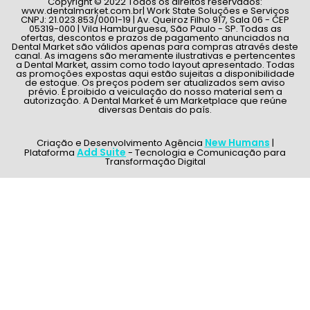
Copyright © 2022 Todos os direitos reservados:
www.dentalmarket.com.br| Work State Soluções e Serviços
CNPJ: 21.023.853/0001-19 | Av. Queiroz Filho 917, Sala 06 - CEP
05319-000 | Vila Hamburguesa, São Paulo - SP. Todas as
ofertas, descontos e prazos de pagamento anunciados na
Dental Market são válidos apenas para compras através deste
canal. As imagens são meramente ilustrativas e pertencentes
a Dental Market, assim como todo layout apresentado. Todas
as promoções expostas aqui estão sujeitas a disponibilidade
de estoque. Os preços podem ser atualizados sem aviso
prévio. É proibido a veiculação do nosso material sem a
autorização. A Dental Market é um Marketplace que reúne
diversas Dentais do país.
New Humans
Criação e Desenvolvimento Agência
|
Add Suite
Plataforma
- Tecnologia e Comunicação para
Transformação Digital