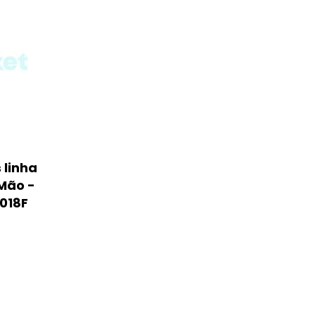
 linha
Mão -
.018F