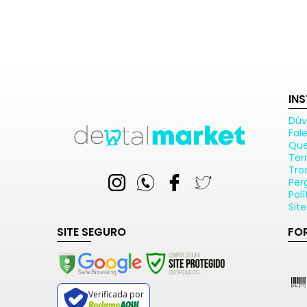
IN
Dúv
Fal
Qu
Ter
Tro
Per
Pol
Sit
SITE SEGURO
FO
Verificada por