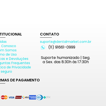
STITUCIONAL
CONTATO
idas
suporte@dentalmarket.com.br
e Conosco
(11) 91661-0999
em Somos
mo de Uso
Suporte humanizado | Seg.
cas e Devoluções
a Sex. das 8:30h às 17:30h
guntas Frequentes
ítica de Privacidade
e seguro
RMAS DE PAGAMENTO