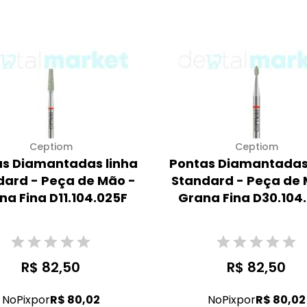
Ceptiom
Ceptiom
s Diamantadas linha
Pontas Diamantadas
dard - Peça de Mão -
Standard - Peça de 
na Fina D11.104.025F
Grana Fina D30.104
R$ 82,50
R$ 82,50
No
Pix
por
R$ 80,02
No
Pix
por
R$ 80,02