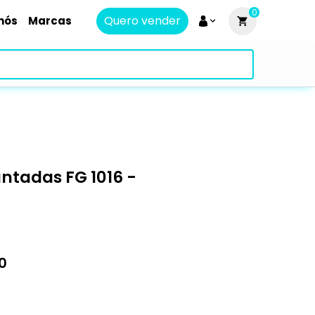
0
Quero vender
nós
Marcas
ntadas FG 1016 -
0