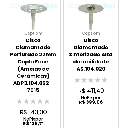
Ceptiom
Ceptiom
Disco
Disco
Diamantado
Diamantado
Perfurado 22mm
Sinterizado Alta
Dupla Face
durabilidade
(Ameias de
AS.104.020
Cerâmicas)
ADP3.104.022 -
R$ 411,40
7015
No
Pix
por
R$ 399,06
R$ 143,00
No
Pix
por
R$ 138,71