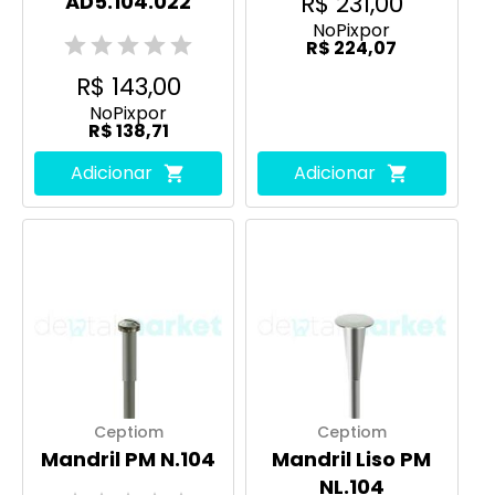
R$ 231,00
AD5.104.022
No
Pix
por
R$ 224,07
R$ 143,00
No
Pix
por
R$ 138,71
Adicionar
Adicionar
Ceptiom
Ceptiom
Mandril PM N.104
Mandril Liso PM
NL.104