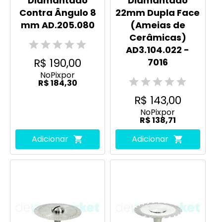
Diamantado
Diamantado
Contra Ângulo 8
22mm Dupla Face
mm AD.205.080
(Ameias de
Cerâmicas)
AD3.104.022 -
R$ 190,00
7016
No
Pix
por
R$ 184,30
R$ 143,00
No
Pix
por
R$ 138,71
Adicionar
Adicionar