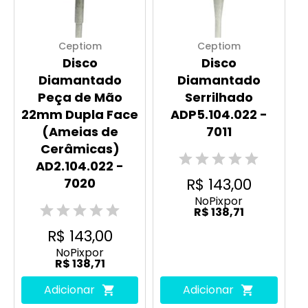
Ceptiom
Ceptiom
Disco
Disco
Diamantado
Diamantado
Peça de Mão
Serrilhado
22mm Dupla Face
ADP5.104.022 -
(Ameias de
7011
Cerâmicas)
AD2.104.022 -
R$ 143,00
7020
No
Pix
por
R$ 138,71
R$ 143,00
No
Pix
por
R$ 138,71
Adicionar
Adicionar