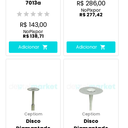
R$ 286,00
7013a
No
Pix
por
R$ 277,42
R$ 143,00
No
Pix
por
R$ 138,71
Adicionar
Adicionar
Ceptiom
Ceptiom
Disco
Disco