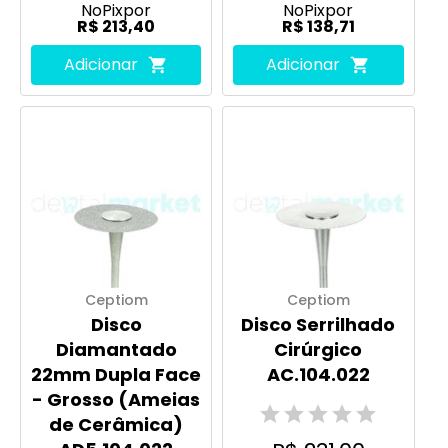
No
Pix
por
No
Pix
por
R$ 213,40
R$ 138,71
Adicionar
Adicionar
Ceptiom
Ceptiom
Disco
Disco Serrilhado
Diamantado
Cirúrgico
22mm Dupla Face
AC.104.022
- Grosso (Ameias
de Cerâmica)